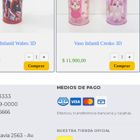
Infantil Wabro 3D
Vaso Infantil Cresko 3D
−
+
−
+
1
1
0
$
11.900,00
Comprar
Comprar
MEDIOS DE PAGO
3333
79-0000
6666
Efectivo, transferencia bancaria y tarjetas.
NUESTRA TIENDA OFICIAL
via 2563 - Av.