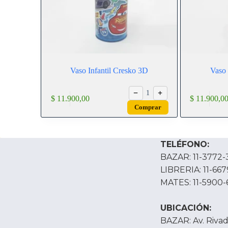
Vaso Infantil Cresko 3D
Vaso 
−
+
1
$
11.900,00
$
11.900,0
Comprar
TELÉFONO:
BAZAR: 11-3772-
LIBRERIA: 11-66
MATES: 11-5900-
UBICACIÓN:
BAZAR: Av. Rivada