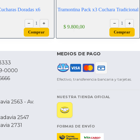
Cucharas Doradas x6
Tramontina Pack x3 Cuchara Tradicional
−
+
−
+
1
1
$
9.800,00
Comprar
Comprar
MEDIOS DE PAGO
3333
79-0000
6666
Efectivo, transferencia bancaria y tarjetas.
NUESTRA TIENDA OFICIAL
via 2563 - Av.
vadavia 2547
avia 2731
FORMAS DE ENVÍO