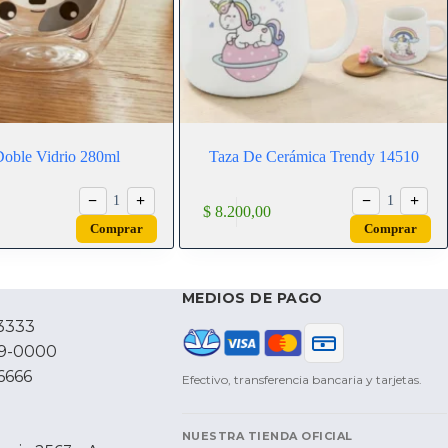
Doble Vidrio 280ml
Taza De Cerámica Trendy 14510
−
+
−
+
1
1
$
8.200,00
Comprar
Comprar
MEDIOS DE PAGO
3333
79-0000
6666
Efectivo, transferencia bancaria y tarjetas.
NUESTRA TIENDA OFICIAL