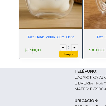
Taza Doble Vidrio 300ml Osito
Taza 
−
+
1
$
6.900,00
$
8.900,00
Comprar
TELÉFONO:
BAZAR: 11-3772-
LIBRERIA: 11-66
MATES: 11-5900-
UBICACIÓN: