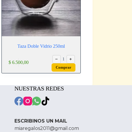
Taza Doble Vidrio 250ml
−
+
1
$
6.500,00
Comprar
NUESTRAS REDES
ESCRIBINOS UN MAIL
miaregalos2011@gmail.com