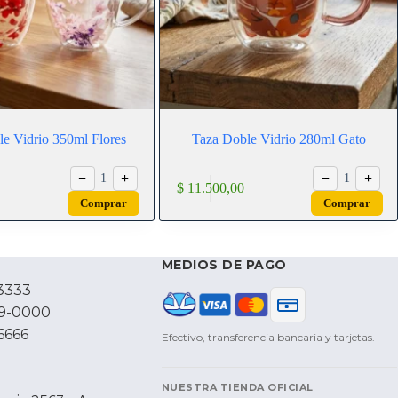
e Vidrio 350ml Flores
Taza Doble Vidrio 280ml Gato
−
+
−
+
1
1
$
11.500,00
Comprar
Comprar
MEDIOS DE PAGO
3333
79-0000
6666
Efectivo, transferencia bancaria y tarjetas.
NUESTRA TIENDA OFICIAL