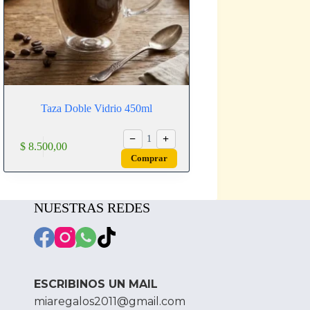
Taza Doble Vidrio 450ml
−
+
1
$
8.500,00
Comprar
NUESTRAS REDES
ESCRIBINOS UN MAIL
miaregalos2011@gmail.com