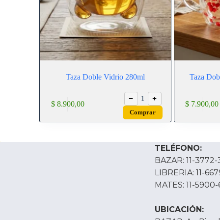
Taza Doble Vidrio 280ml
Taza Dobl
−
+
1
$
8.900,00
$
7.900,00
Comprar
TELÉFONO:
BAZAR: 11-3772-
LIBRERIA: 11-66
MATES: 11-5900-
UBICACIÓN: