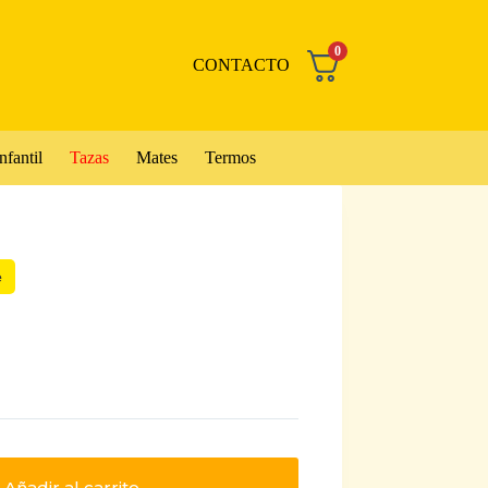
0
CONTACTO
nfantil
Tazas
Mates
Termos
e
Añadir al carrito