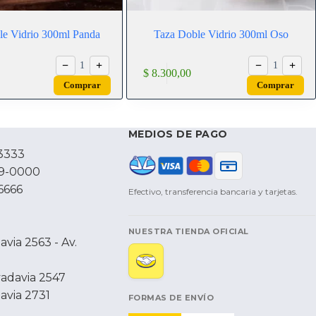
le Vidrio 300ml Panda
Taza Doble Vidrio 300ml Oso
−
+
−
+
1
1
$
8.300,00
Comprar
Comprar
MEDIOS DE PAGO
3333
79-0000
6666
Efectivo, transferencia bancaria y tarjetas.
NUESTRA TIENDA OFICIAL
via 2563 - Av.
vadavia 2547
avia 2731
FORMAS DE ENVÍO