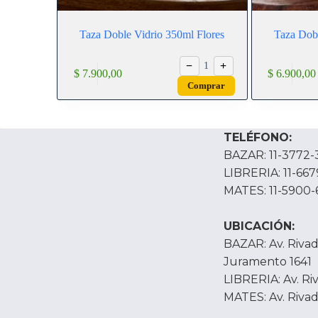
Taza Doble Vidrio 350ml Flores
Taza Dob
−
+
1
$
7.900,00
$
6.900,00
Comprar
TELÉFONO:
BAZAR: 11-3772-
LIBRERIA: 11-66
MATES: 11-5900-
UBICACIÓN:
BAZAR: Av. Rivada
Juramento 1641
LIBRERIA: Av. Ri
MATES: Av. Rivad