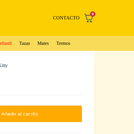
0
CONTACTO
nfantil
Tazas
Mates
Termos
itty
Añadir al carrito