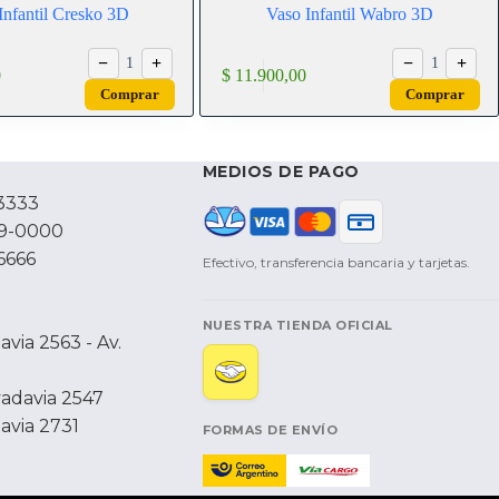
Infantil Cresko 3D
Vaso Infantil Wabro 3D
−
+
−
+
1
1
0
$
11.900,00
Comprar
Comprar
MEDIOS DE PAGO
3333
79-0000
6666
Efectivo, transferencia bancaria y tarjetas.
NUESTRA TIENDA OFICIAL
via 2563 - Av.
vadavia 2547
avia 2731
FORMAS DE ENVÍO