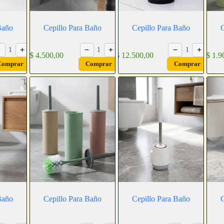
Baño
Cepillo Para Baño
Cepillo Para Baño
C
−
+
−
+
−
+
1
1
1
$
4.500,00
$
12.500,00
$
1.9
Comprar
Comprar
Comprar
Baño
Cepillo Para Baño
Cepillo Para Baño
C