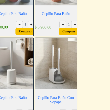
epillo Para Baño
Cepillo Para Baño
−
+
−
+
1
1
00,00
$
5.900,00
Comprar
Comprar
epillo Para Baño
Cepillo Para Baño Con
Sopapa