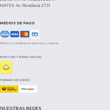
MATES: Av. Rivadavia 2731
MEDIOS DE PAGO
Efectivo, transferencia bancaria y tarjetas.
NUESTRA TIENDA OFICIAL
FORMAS DE ENVÍO
NUESTRAS REDES