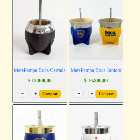
MatePampa Boca Cerrada
MatePampa Boca Juniors
$
12.800,00
$
16.800,00
−
1
+
−
1
+
Comprar
Comprar