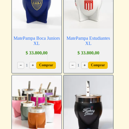
MatePampa Boca Juniors
MatePampa Estudiantes
XL
XL
$
33.800,00
$
33.800,00
−
1
+
−
1
+
Comprar
Comprar