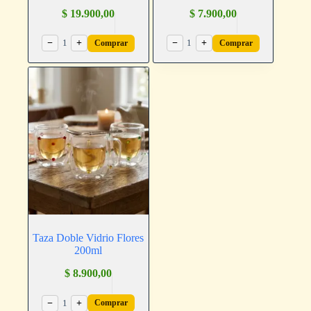
$
19.900,00
$
7.900,00
−
1
+
−
1
+
Comprar
Comprar
Taza Doble Vidrio Flores
200ml
$
8.900,00
−
1
+
Comprar