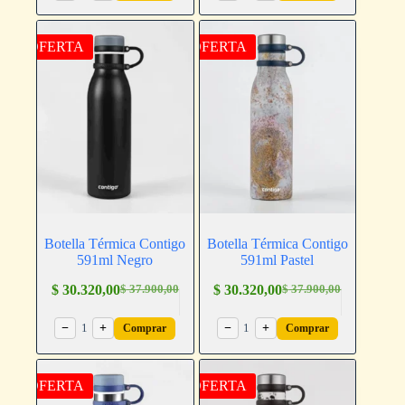
OFERTA
OFERTA
Botella Térmica Contigo
Botella Térmica Contigo
591ml Negro
591ml Pastel
$
30.320,00
$
30.320,00
$
37.900,00
$
37.900,00
−
1
+
−
1
+
Comprar
Comprar
OFERTA
OFERTA