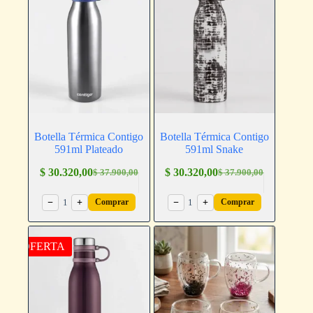
Botella Térmica Contigo
Botella Térmica Contigo
591ml Plateado
591ml Snake
$
30.320,00
$
30.320,00
$
37.900,00
$
37.900,00
−
1
+
−
1
+
Comprar
Comprar
OFERTA