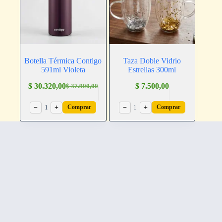
Botella Térmica Contigo
Taza Doble Vidrio
591ml Violeta
Estrellas 300ml
$
30.320,00
$
7.500,00
$
37.900,00
−
1
+
−
1
+
Comprar
Comprar