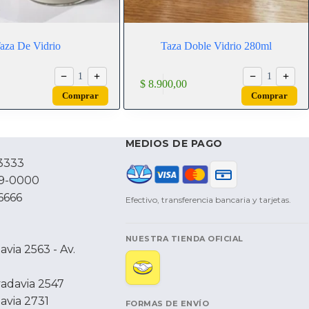
aza De Vidrio
Taza Doble Vidrio 280ml
−
+
−
+
1
1
$
8.900,00
Comprar
Comprar
MEDIOS DE PAGO
3333
79-0000
6666
Efectivo, transferencia bancaria y tarjetas.
NUESTRA TIENDA OFICIAL
via 2563 - Av.
vadavia 2547
avia 2731
FORMAS DE ENVÍO