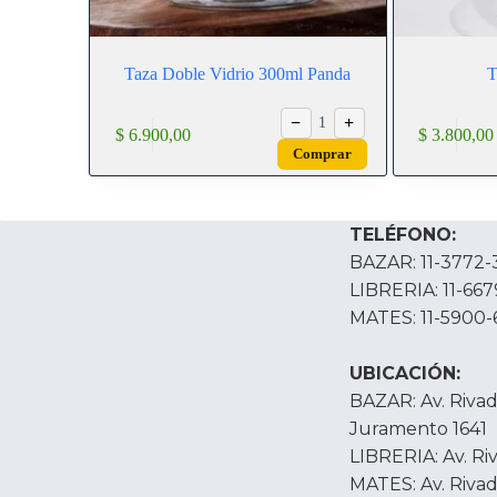
Taza Doble Vidrio 300ml Panda
T
−
+
1
$
6.900,00
$
3.800,00
Comprar
TELÉFONO:
BAZAR: 11-3772-
LIBRERIA: 11-66
MATES: 11-5900-
UBICACIÓN:
BAZAR: Av. Rivada
Juramento 1641
LIBRERIA: Av. Ri
MATES: Av. Rivad