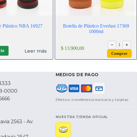
de Plástico NBA 16927
Botella de Plástico Everlast 17369
1000ml
−
+
1
$
13.900,00
Leer más
cio
Comprar
MEDIOS DE PAGO
3333
79-0000
6666
Efectivo, transferencia bancaria y tarjetas.
NUESTRA TIENDA OFICIAL
via 2563 - Av.
vadavia 2547