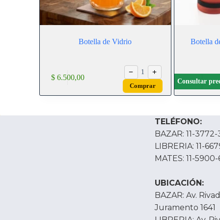
Botella de Vidrio
Botella 
−
+
1
$
6.500,00
Consultar pre
Comprar
TELÉFONO:
BAZAR: 11-3772-
LIBRERIA: 11-66
MATES: 11-5900-
UBICACIÓN:
BAZAR: Av. Rivada
Juramento 1641
LIBRERIA: Av. Ri